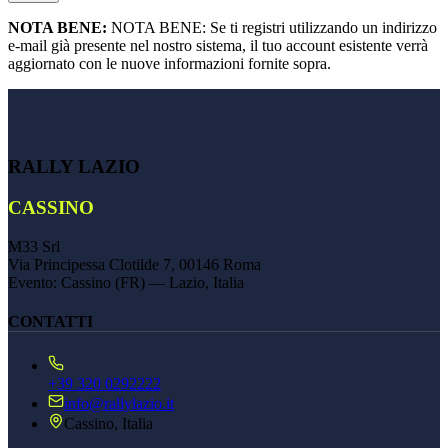
NOTA BENE:
NOTA BENE: Se ti registri utilizzando un indirizzo
e-mail già presente nel nostro sistema, il tuo account esistente verrà
aggiornato con le nuove informazioni fornite sopra.
RALLY LAZIO
CASSINO
M33 Srl
Via Principessa Clotilde 7, 00146 Roma
Evento: Cassino (FR) — Lazio, Italia
CONTATTI
+39 320 0292222
info@rallylazio.it
Cassino, Italia